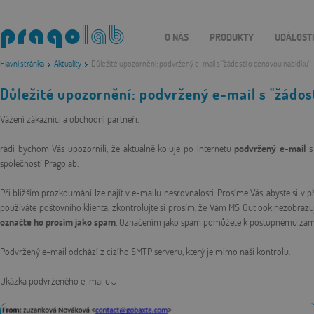
O NÁS
PRODUKTY
UDÁLOST
Hlavní stránka
Aktuality
Důležité upozornění: podvržený e-mail s "žádostí o cenovou nabídku"
Důležité upozornění: podvržený e-mail s "žádos
Vážení zákazníci a obchodní partneři,
rádi bychom Vás upozornili, že aktuálně koluje po internetu
podvržený e-mail
s
společností Pragolab.
Při bližším prozkoumání lze najít v e-mailu nesrovnalosti. Prosíme Vás, abyste si v 
používáte poštovního klienta, zkontrolujte si prosím, že Vám MS Outlook nezobrazuj
označte ho prosím jako spam
. Označením jako spam pomůžete k postupnému zamez
Podvržený e-mail odchází z cizího SMTP serveru, který je mimo naši kontrolu.
Ukázka podvrženého e-mailu↓