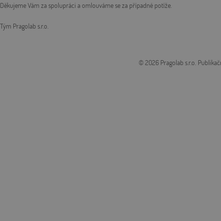
Děkujeme Vám za spolupráci a omlouváme se za případné potíže.
Tým Pragolab s.r.o.
© 2026 Pragolab s.r.o.
Publikač