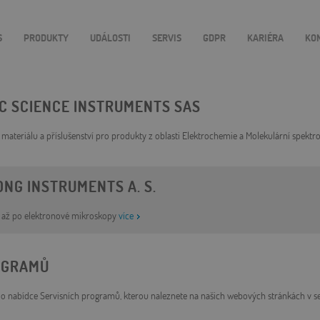
S
PRODUKTY
UDÁLOSTI
SERVIS
GDPR
KARIÉRA
KO
C SCIENCE INSTRUMENTS SAS
 materiálu a příslušenství pro produkty z oblasti Elektrochemie a Molekulární spekt
NG INSTRUMENTS A. S.
h až po elektronové mikroskopy
více
OGRAMŮ
i o nabídce Servisních programů, kterou naleznete na našich webových stránkách v 