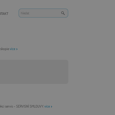
NTAKT
roskopie
více
sekci servis – SERVISNÍ SMLOUVY.
více