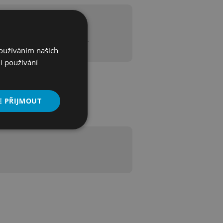
y pro separaci proteinů, peptidů,
Používáním našich
i používání
E PŘIJMOUT
Nezařazené
soubory
řazené soubory