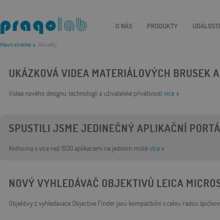
O NÁS
PRODUKTY
UDÁLOST
Hlavní stránka
Aktuality
UKÁZKOVÁ VIDEA MATERIÁLOVÝCH BRUSEK A 
Videa nového designu, technologií a uživatelské přívětivosti
více
SPUSTILI JSME JEDINEČNÝ APLIKAČNÍ PORT
Knihovna s více než 1500 aplikacemi na jednom místě
více
NOVÝ VYHLEDÁVAČ OBJEKTIVŮ LEICA MICRO
Objektivy z vyhledávače Objective Finder jsou kompatibilní s celou řadou špičk