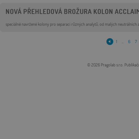
NOVÁ PŘEHLEDOVÁ BROŽURA KOLON ACCLAI
speciálně navržené kolony pro separaci různých analytů, od malých neutrálních
1
...
6
7
© 2026 Pragolab s.r.o.
Publikač